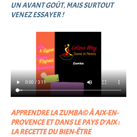
UN AVANT GOÛT, MAIS SURTOUT
VENEZ ESSAYER !
APPRENDRE LA ZUMBA© À AIX-EN-
PROVENCE ET DANS LE PAYS D’AIX :
L
A RECETTE DU BIEN-ÊTRE