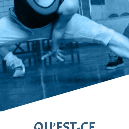
QU’EST-CE