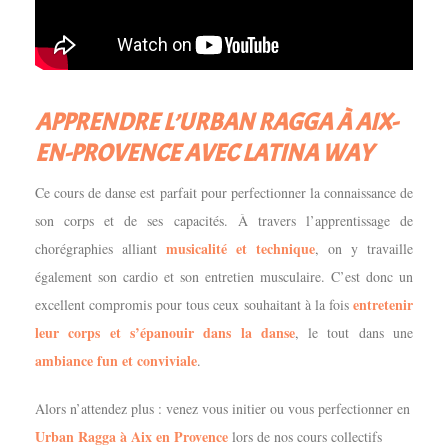
APPRENDRE L’URBAN RAGGA À AIX-
EN-PROVENCE AVEC LATINA WAY
Ce cours de danse est parfait pour perfectionner la connaissance de
son corps et de ses capacités.
À travers l’apprentissage de
musicalité et technique
chorégraphies alliant
, on y travaille
également son cardio et son entretien musculaire. C’est donc un
entretenir
excellent compromis pour tous ceux souhaitant à la fois
leur corps et s’épanouir dans la danse
, le tout dans une
ambiance fun et conviviale
.
Alors n’attendez plus : venez vous initier ou vous perfectionner en
Urban Ragga à Aix en Provence
lors de nos cours collectifs