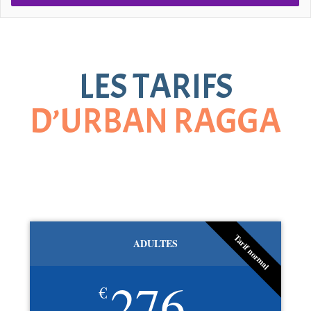
LES TARIFS
D’URBAN RAGGA
Tarif normal
ADULTES
276
€