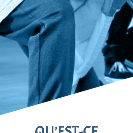
QU’EST-CE