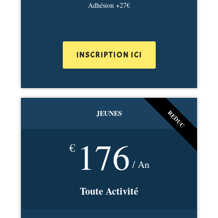
Adhésion +27€
INSCRIPTION ICI
JEUNES
REDUC
176
€
/ An
Toute Activité