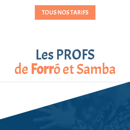
TOUS NOS TARIFS
Les PROFS
de
Forr
ó
et Samba