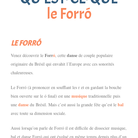
le Forró
LE FORRÓ
Forr
ó
danse
Venez découvrir le
, cette
de couple populaire
originaire du Brésil qui envahit l’Europe avec ces sonorités
chaleureuses.
Le Forr
ó
(à prononcer en soufflant les r et en gardant la bouche
musique
bien ouverte sur le ó final) est une
traditionnelle puis
danse
bal
une
du Brésil. Mais c’est aussi la grande fête qu’est le
avec toute sa dimension sociale.
Aussi lorsqu’on parle de Forró il est difficile de dissocier musique,
bal et danse Forr
ó
qui ont évolué en même temps depuis plus d’un