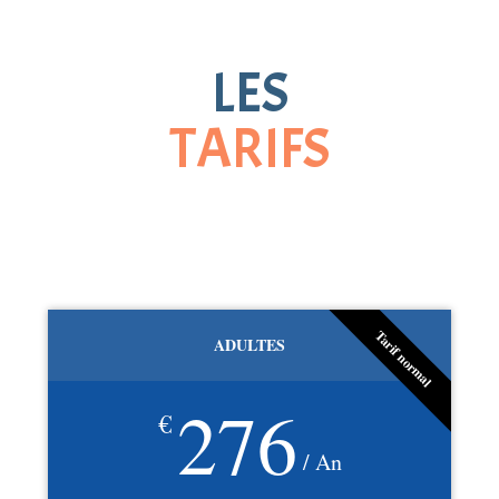
LES
TARIFS
Tarif normal
ADULTES
276
€
/ An