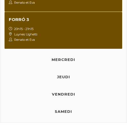
Renato et Eva
FORRÓ 3
20h15 - 21h15
Luynes Ughetti
Renato et Eva
MERCREDI
JEUDI
VENDREDI
SAMEDI