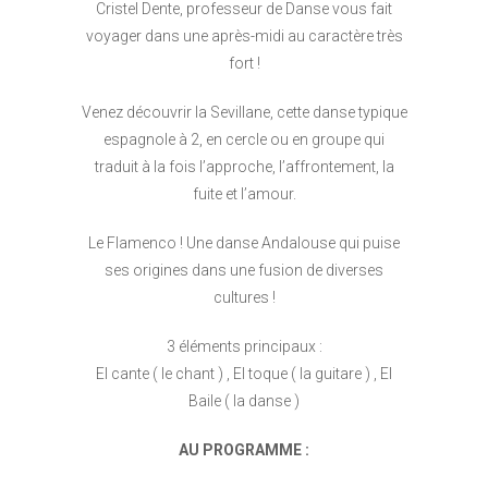
Cristel Dente, professeur de Danse vous fait
voyager dans une après-midi au caractère très
fort !
Venez découvrir la Sevillane, cette danse typique
espagnole à 2, en cercle ou en groupe qui
traduit à la fois l’approche, l’affrontement, la
fuite et l’amour.
Le Flamenco ! Une danse Andalouse qui puise
ses origines dans une fusion de diverses
cultures !
3 éléments principaux :
El cante ( le chant ) , El toque ( la guitare ) , El
Baile ( la danse )
AU PROGRAMME :