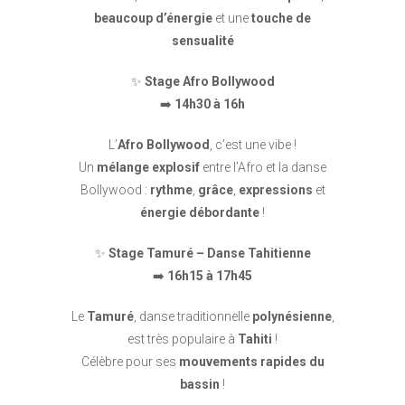
beaucoup d’énergie
et une
touche de
sensualité
✨
Stage Afro Bollywood
➡️
14h30 à 16h
L’
Afro Bollywood
, c’est une vibe !
Un
mélange explosif
entre l’Afro et la danse
Bollywood :
rythme
,
grâce
,
expressions
et
énergie débordante
!
✨
Stage Tamuré – Danse Tahitienne
➡️
16h15 à 17h45
Le
Tamuré
, danse traditionnelle
polynésienne
,
est très populaire à
Tahiti
!
Célèbre pour ses
mouvements rapides du
bassin
!