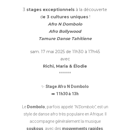
3
stages exceptionnels
à la découverte
d
e 3 cultures uniques
!
Afro N Dombolo
Afro Bollywood
Tamure Danse Tahitiene
sam. 17 mai 2025 de 11h30 à 17h45
avec
Richi, Maria & Élodie
******
✨
Stage Afro N Dombolo
➡️
11h30 à 13h
Le
Dombolo
, parfois appelé
“N’Dombolo”
, est un
style de danse afro très populaire en Afrique. Il
accompagne généralement la musique
soukous
, avec des
mouvements rapides
,