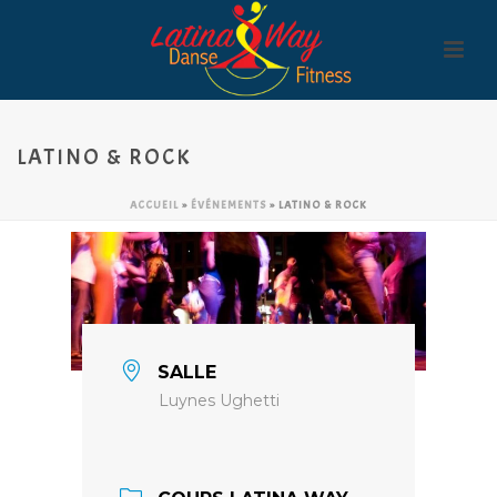
LATINO & ROCK
ACCUEIL
»
ÉVÉNEMENTS
»
LATINO & ROCK
SALLE
Luynes Ughetti