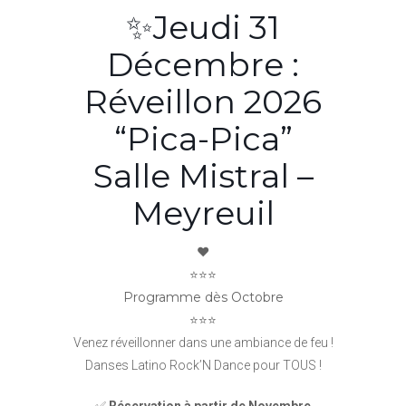
✨Jeudi 31
Décembre :
Réveillon 2026
“Pica-Pica”
Salle Mistral –
Meyreuil
❤️
⭐️⭐️⭐️
Programme dès Octobre
⭐️⭐️⭐️
Venez réveillonner dans une ambiance de feu !
Danses Latino Rock’N Dance pour TOUS !