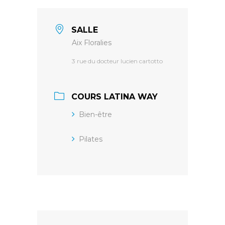
SALLE
Aix Floralies
3 rue du docteur lucien cartotto
COURS LATINA WAY
Bien-être
Pilates