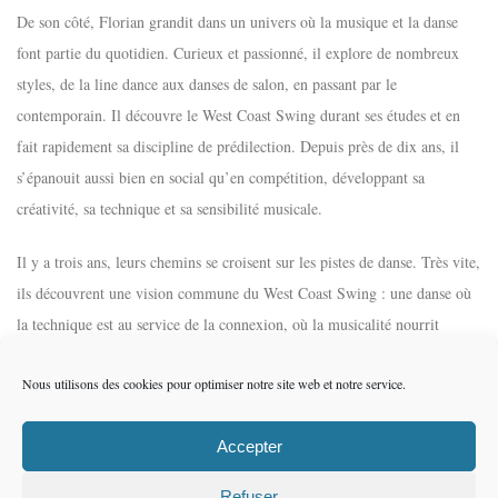
De son côté, Florian grandit dans un univers où la musique et la danse
font partie du quotidien. Curieux et passionné, il explore de nombreux
styles, de la line dance aux danses de salon, en passant par le
contemporain. Il découvre le West Coast Swing durant ses études et en
fait rapidement sa discipline de prédilection. Depuis près de dix ans, il
s’épanouit aussi bien en social qu’en compétition, développant sa
créativité, sa technique et sa sensibilité musicale.
Il y a trois ans, leurs chemins se croisent sur les pistes de danse. Très vite,
ils découvrent une vision commune du West Coast Swing : une danse où
la technique est au service de la connexion, où la musicalité nourrit
l’expression, et où le plaisir reste au cœur de chaque moment partagé.
Nous utilisons des cookies pour optimiser notre site web et notre service.
Aujourd’hui, ils ont à cœur de transmettre cette passion à leurs élèves
dans une ambiance conviviale, bienveillante et dynamique. Que vous
Accepter
souhaitiez découvrir le West Coast Swing ou approfondir votre pratique,
Refuser