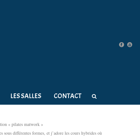
LES SALLES
CONTACT
cation « pilates matwork »
tes sous différentes formes, et j’adore les cours hybrides où