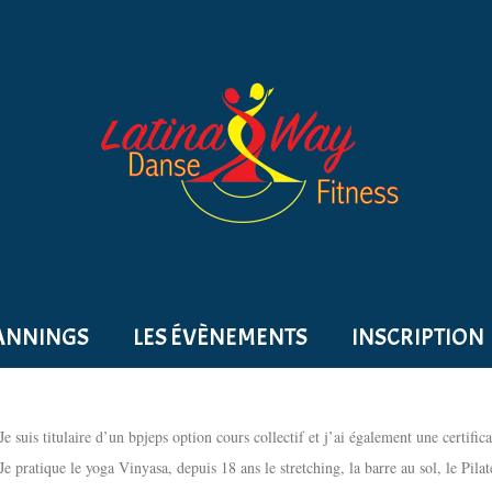
ANNINGS
LES ÉVÈNEMENTS
INSCRIPTION
Je suis titulaire d’un bpjeps option cours collectif et j’ai également une certifi
Je pratique le yoga Vinyasa, depuis 18 ans le stretching, la barre au sol, le Pila