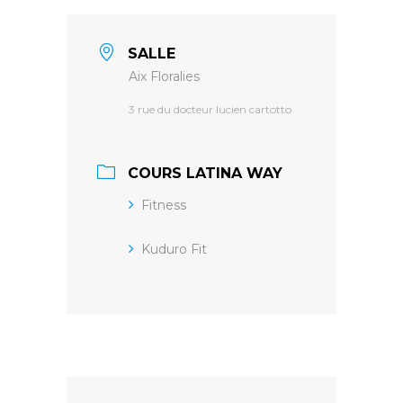
SALLE
Aix Floralies
3 rue du docteur lucien cartotto
COURS LATINA WAY
Fitness
Kuduro Fit